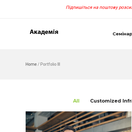
Підпишіться на поштову розсил
Семіна
Home
/
Portfolio III
All
Customized Infr