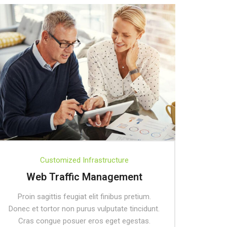
Customized Infrastructure
Web Traffic Management
Proin sagittis feugiat elit finibus pretium.
Donec et tortor non purus vulputate tincidunt.
Cras congue posuer eros eget egestas.