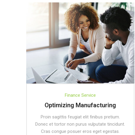
Finance Service
Optimizing Manufacturing
Proin sagittis feugiat elit finibus pretium.
Donec et tortor non purus vulputate tincidunt.
Cras congue posuer eros eget egestas.