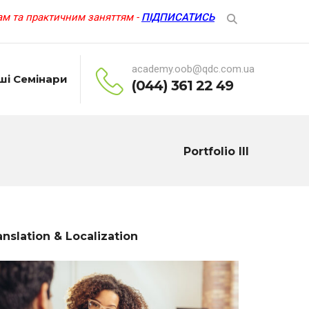
м та практичним заняттям -
ПІДПИСАТИСЬ
academy.oob@qdc.com.ua
ші Семінари
(044) 361 22 49
Portfolio III
anslation & Localization