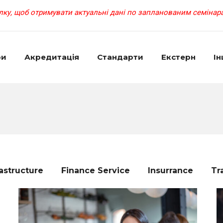
ку, щоб отримувати актуальні дані по запланованим семінара
ри
Акредитація
Cтандарти
Екстерн
Ін
astructure
Finance Service
Insurrance
Tr