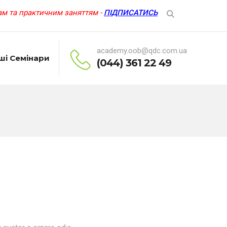
м та практичним заняттям -
ПІДПИСАТИСЬ
academy.oob@qdc.com.ua
ші Семінари
(044) 361 22 49