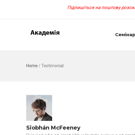
Підпишіться на поштову розсил
Семіна
Home
/
Testimonial
Siobhán McFeeney