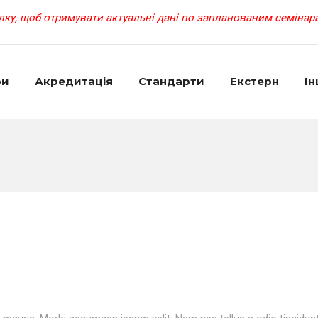
ку, щоб отримувати актуальні дані по запланованим семінара
ри
Акредитація
Cтандарти
Екстерн
Ін