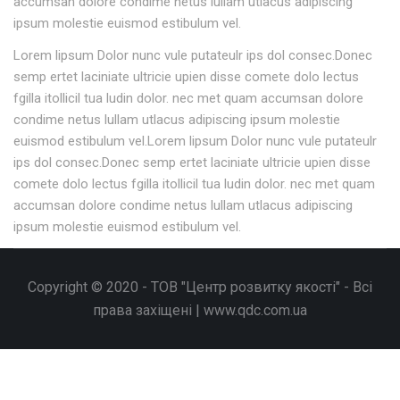
accumsan dolore condime netus lullam utlacus adipiscing
ipsum molestie euismod estibulum vel.
Lorem lipsum Dolor nunc vule putateulr ips dol consec.Donec
semp ertet laciniate ultricie upien disse comete dolo lectus
fgilla itollicil tua ludin dolor. nec met quam accumsan dolore
condime netus lullam utlacus adipiscing ipsum molestie
euismod estibulum vel.Lorem lipsum Dolor nunc vule putateulr
ips dol consec.Donec semp ertet laciniate ultricie upien disse
comete dolo lectus fgilla itollicil tua ludin dolor. nec met quam
accumsan dolore condime netus lullam utlacus adipiscing
ipsum molestie euismod estibulum vel.
Copyright © 2020 - ТОВ "Центр розвитку якості" - Всі
права захіщені | www.qdc.com.ua