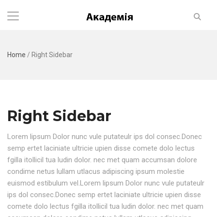
Home
/
Right Sidebar
Right Sidebar
Lorem lipsum Dolor nunc vule putateulr ips dol consec.Donec
semp ertet laciniate ultricie upien disse comete dolo lectus
fgilla itollicil tua ludin dolor. nec met quam accumsan dolore
condime netus lullam utlacus adipiscing ipsum molestie
euismod estibulum vel.Lorem lipsum Dolor nunc vule putateulr
ips dol consec.Donec semp ertet laciniate ultricie upien disse
comete dolo lectus fgilla itollicil tua ludin dolor. nec met quam