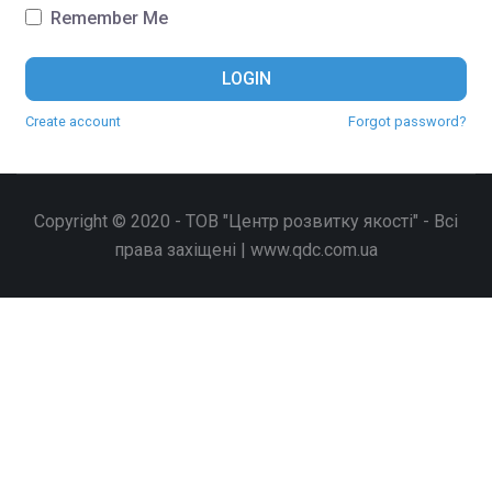
Remember Me
LOGIN
Create account
Forgot password?
Copyright © 2020 - ТОВ "Центр розвитку якості" - Всі
права захіщені | www.qdc.com.ua