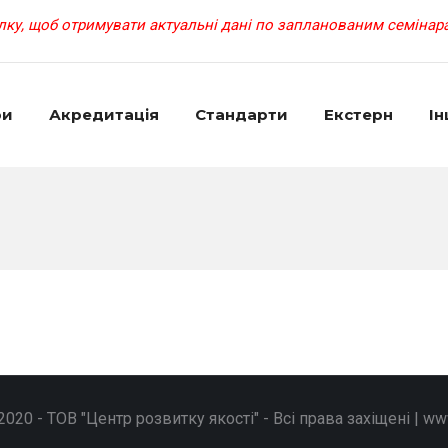
ку, щоб отримувати актуальні дані по запланованим семінара
ри
Акредитація
Cтандарти
Екстерн
Ін
2020 - ТОВ "Центр розвитку якості" - Всі права захіщені | w