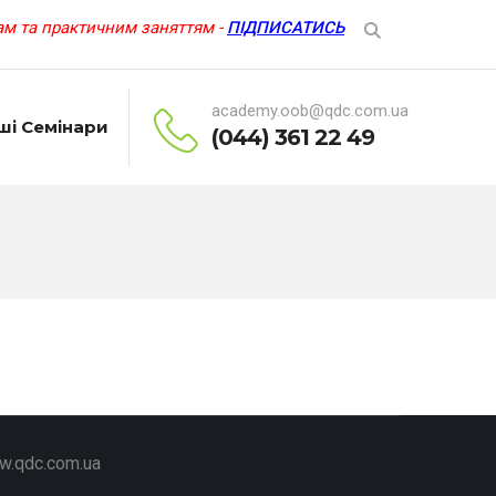
м та практичним заняттям -
ПІДПИСАТИСЬ
academy.oob@qdc.com.ua
ші Семінари
(044) 361 22 49
ww.qdc.com.ua